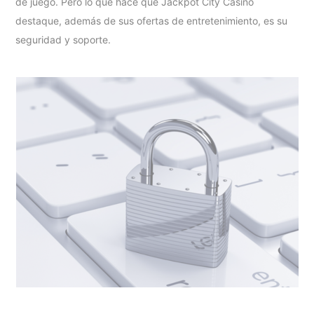
de juego. Pero lo que hace que Jackpot City Casino
destaque, además de sus ofertas de entretenimiento, es su
seguridad y soporte.