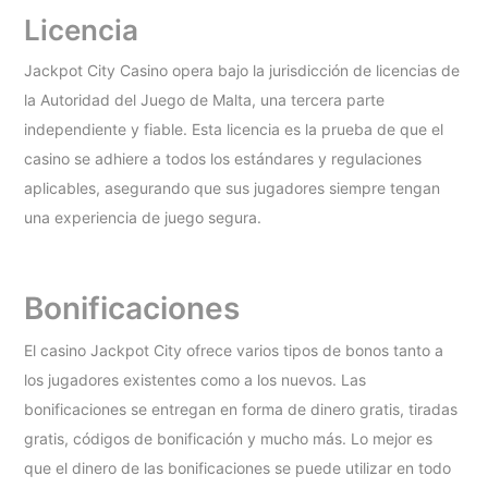
Licencia
Jackpot City Casino opera bajo la jurisdicción de licencias de
la Autoridad del Juego de Malta, una tercera parte
independiente y fiable. Esta licencia es la prueba de que el
casino se adhiere a todos los estándares y regulaciones
aplicables, asegurando que sus jugadores siempre tengan
una experiencia de juego segura.
Bonificaciones
El casino Jackpot City ofrece varios tipos de bonos tanto a
los jugadores existentes como a los nuevos. Las
bonificaciones se entregan en forma de dinero gratis, tiradas
gratis, códigos de bonificación y mucho más. Lo mejor es
que el dinero de las bonificaciones se puede utilizar en todo