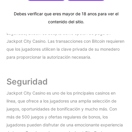
Pago criptográfico – Bitcoin
Debes verificar que eres mayor de 18 anos para ver el
contenido del sitio.
Para los jugadores que buscan una capa adicional de
seguridad, Bitcoin se acepta como opción de pago en
Jackpot City Casino. Las transacciones con Bitcoin requieren
que los jugadores utilicen la clave privada de su monedero
para proporcionar la autorización necesaria.
Seguridad
Jackpot City Casino es uno de los principales casinos en
línea, que ofrece a los jugadores una amplia selección de
juegos, oportunidades de bonificación y mucho más. Con
más de 500 juegos y ofertas regulares de bonos, los
jugadores pueden disfrutar de una emocionante experiencia