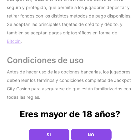
seguro y protegido, que permite a los jugadores depositar y
retirar fondos con los distintos métodos de pago disponibles.
Se aceptan las principales tarjetas de crédito y débito, y
también se aceptan pagos criptográficos en forma de
Bitcoin
.
Condiciones de uso
Antes de hacer uso de las opciones bancarias, los jugadores
deben leer los términos y condiciones completos de Jackpot
City Casino para asegurarse de que están familiarizados con
todas las reglas.
Eres mayor de 18 años?
Métodos de pago disponibles
Las tarjetas de crédito y débito, así como Bitcoin, se aceptan
SI
NO
como métodos de pago en Jackpot City Casino.