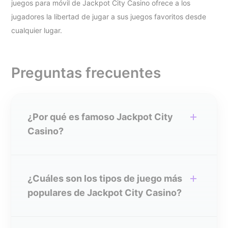
juegos para móvil de Jackpot City Casino ofrece a los
jugadores la libertad de jugar a sus juegos favoritos desde
cualquier lugar.
Preguntas frecuentes
¿Por qué es famoso Jackpot City
Casino?
¿Cuáles son los tipos de juego más
populares de Jackpot City Casino?