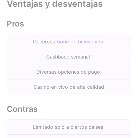
Ventajas y desventajas
Pros
Generoso
bono de bienvenida
Cashback semanal
Diversas opciones de pago
Casino en vivo de alta calidad
Contras
Limitado sólo a ciertos países