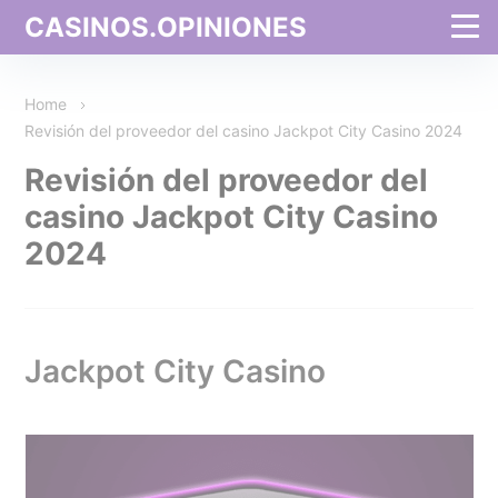
CASINOS.OPINIONES
Home
Revisión del proveedor del casino Jackpot City Casino 2024
Revisión del proveedor del
casino Jackpot City Casino
2024
Jackpot City Casino