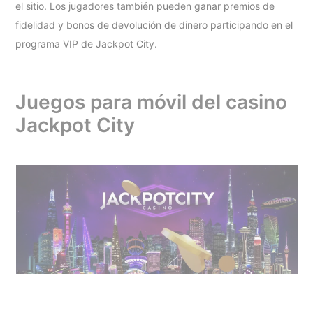
el sitio. Los jugadores también pueden ganar premios de
fidelidad y bonos de devolución de dinero participando en el
programa VIP de Jackpot City.
Juegos para móvil del casino
Jackpot City