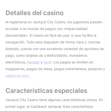
Detalles del casino
Al registrarse en Jackpot City Casino, los jugadores pueden
acceder a un mundo de juegos con «imparcialidad
demostrable». El casino es fácil de usar, lo que facilita la
navegación. Todo está dispuesto de forma clara y concisa.
Además, cuenta con una excelente variedad de opciones de
pago, como tarjetas de crédito/débito, monederos
electrónicos,
Neteller
y
Skrill
. Los juegos se dividen en:
tragaperras, juegos de mesa, juegos instantáneos, jackpots y
casino en vivo
.
Características especiales
Jackpot City Casino tiene algunas características únicas. En
primer lugar, el Cashback semanal. Esta característica