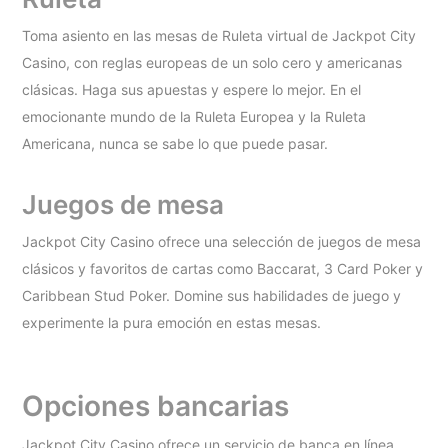
Toma asiento en las mesas de Ruleta virtual de Jackpot City
Casino, con reglas europeas de un solo cero y americanas
clásicas. Haga sus apuestas y espere lo mejor. En el
emocionante mundo de la Ruleta Europea y la Ruleta
Americana, nunca se sabe lo que puede pasar.
Juegos de mesa
Jackpot City Casino ofrece una selección de juegos de mesa
clásicos y favoritos de cartas como Baccarat, 3 Card Poker y
Caribbean Stud Poker. Domine sus habilidades de juego y
experimente la pura emoción en estas mesas.
Opciones bancarias
Jackpot City Casino ofrece un servicio de banca en línea