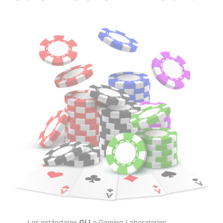
Los estándares
GLI
o Gaming Laboratories