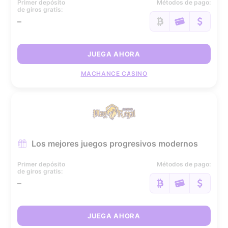
Primer depósito
Métodos de pago:
de giros gratis:
–
JUEGA AHORA
MACHANCE CASINO
Los mejores juegos progresivos modernos
Primer depósito
Métodos de pago:
de giros gratis:
–
JUEGA AHORA