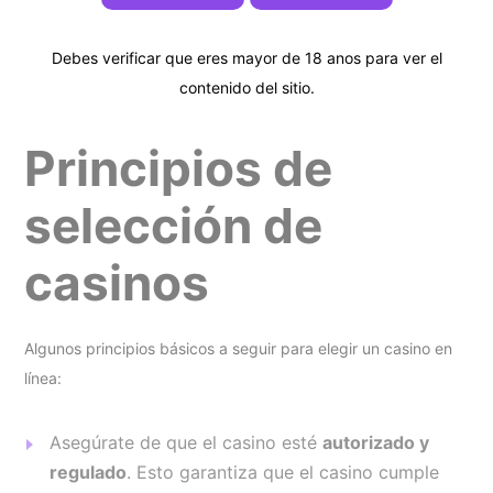
importante tener esto en cuenta, las demás características
son individuales para cada uno.
Debes verificar que eres mayor de 18 anos para ver el
contenido del sitio.
Principios de
selección de
casinos
Algunos principios básicos a seguir para elegir un casino en
línea:
Asegúrate de que el casino esté
autorizado y
regulado
. Esto garantiza que el casino cumple