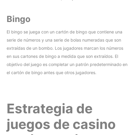
Bingo
El bingo se juega con un cartón de bingo que contiene una
serie de números y una serie de bolas numeradas que son
extraídas de un bombo. Los jugadores marcan los números
en sus cartones de bingo a medida que son extraídos. El
objetivo del juego es completar un patrón predeterminado en
el cartón de bingo antes que otros jugadores.
Estrategia de
juegos de casino