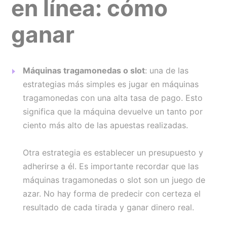
en línea: cómo
ganar
Máquinas tragamonedas o slot
: una de las
estrategias más simples es jugar en máquinas
tragamonedas con una alta tasa de pago. Esto
significa que la máquina devuelve un tanto por
ciento más alto de las apuestas realizadas.
Otra estrategia es establecer un presupuesto y
adherirse a él. Es importante recordar que las
máquinas tragamonedas o slot son un juego de
azar. No hay forma de predecir con certeza el
resultado de cada tirada y ganar dinero real.