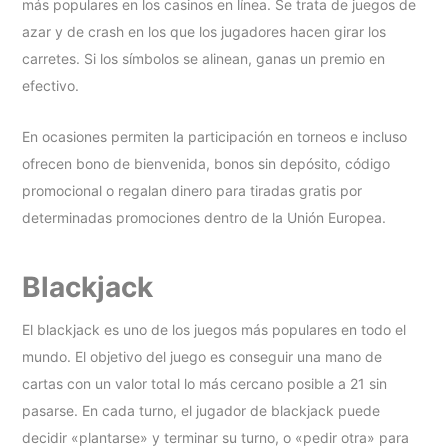
más populares en los casinos en línea. Se trata de juegos de
azar y de crash en los que los jugadores hacen girar los
carretes. Si los símbolos se alinean, ganas un premio en
efectivo.
En ocasiones permiten la participación en torneos e incluso
ofrecen bono de bienvenida, bonos sin depósito, código
promocional o regalan dinero para tiradas gratis por
determinadas promociones dentro de la Unión Europea.
Blackjack
El blackjack es uno de los juegos más populares en todo el
mundo. El objetivo del juego es conseguir una mano de
cartas con un valor total lo más cercano posible a 21 sin
pasarse. En cada turno, el jugador de blackjack puede
decidir «plantarse» y terminar su turno, o «pedir otra» para