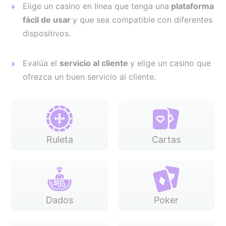
Elige un casino en línea que tenga una
plataforma
fácil de usar
y que sea compatible con diferentes
dispositivos.
Evalúa el
servicio al cliente
y elige un casino que
ofrezca un buen servicio al cliente.
Ruleta
Cartas
Dados
Poker