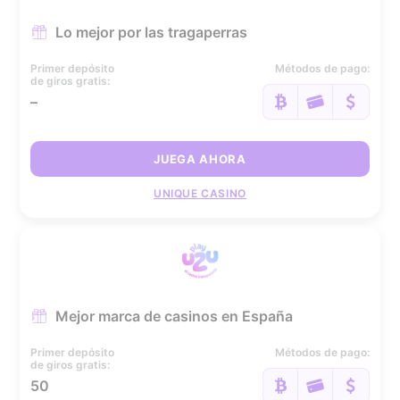
Lo mejor por las tragaperras
Primer depósito
Métodos de pago:
de giros gratis:
–
JUEGA AHORA
UNIQUE CASINO
Mejor marca de casinos en España
Primer depósito
Métodos de pago:
de giros gratis:
50