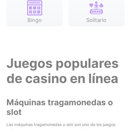
Bingo
Solitario
Juegos populares
de casino en línea
Máquinas tragamonedas o
slot
Las máquinas tragamonedas o slot son uno de los juegos