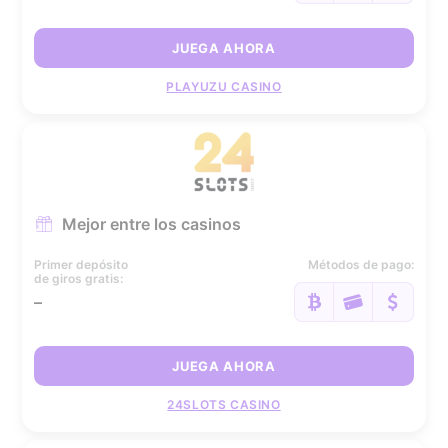
JUEGA AHORA
PLAYUZU CASINO
Mejor entre los casinos
Primer depósito
Métodos de pago:
de giros gratis:
–
JUEGA AHORA
24SLOTS CASINO