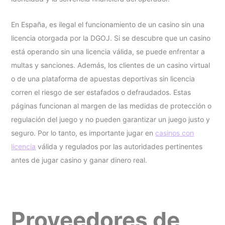
En España, es ilegal el funcionamiento de un casino sin una
licencia otorgada por la DGOJ. Si se descubre que un casino
está operando sin una licencia válida, se puede enfrentar a
multas y sanciones. Además, los clientes de un casino virtual
o de una plataforma de apuestas deportivas sin licencia
corren el riesgo de ser estafados o defraudados. Estas
páginas funcionan al margen de las medidas de protección o
regulación del juego y no pueden garantizar un juego justo y
seguro. Por lo tanto, es importante jugar en
casinos con
licencia
válida y regulados por las autoridades pertinentes
antes de jugar casino y ganar dinero real.
Proveedores de