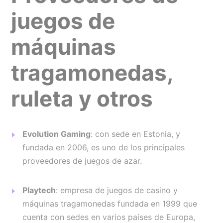
juegos de
máquinas
tragamonedas,
ruleta y otros
Evolution Gaming
: con sede en Estonia, y
fundada en 2006, es uno de los principales
proveedores de juegos de azar.
Playtech
: empresa de juegos de casino y
máquinas tragamonedas fundada en 1999 que
cuenta con sedes en varios países de Europa,