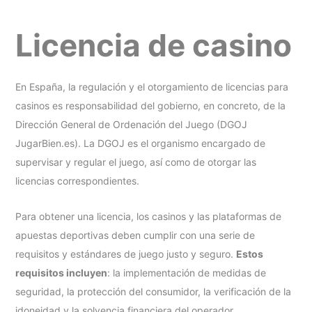
Licencia de casino
En España, la regulación y el otorgamiento de licencias para
casinos es responsabilidad del gobierno, en concreto, de la
Dirección General de Ordenación del Juego (DGOJ
JugarBien.es). La DGOJ es el organismo encargado de
supervisar y regular el juego, así como de otorgar las
licencias correspondientes.
Para obtener una licencia, los casinos y las plataformas de
apuestas deportivas deben cumplir con una serie de
requisitos y estándares de juego justo y seguro.
Estos
requisitos incluyen
: la implementación de medidas de
seguridad, la protección del consumidor, la verificación de la
idoneidad y la solvencia financiera del operador.