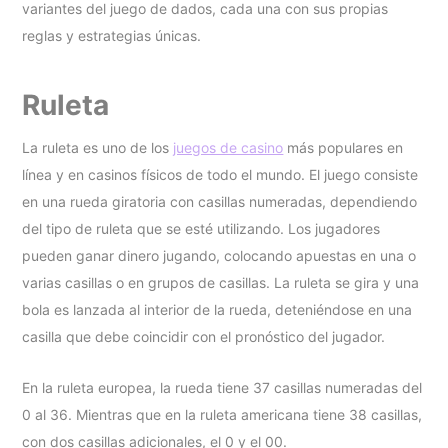
variantes del juego de dados, cada una con sus propias
reglas y estrategias únicas.
Ruleta
La ruleta es uno de los
juegos de casino
más populares en
línea y en casinos físicos de todo el mundo. El juego consiste
en una rueda giratoria con casillas numeradas, dependiendo
del tipo de ruleta que se esté utilizando. Los jugadores
pueden ganar dinero jugando, colocando apuestas en una o
varias casillas o en grupos de casillas. La ruleta se gira y una
bola es lanzada al interior de la rueda, deteniéndose en una
casilla que debe coincidir con el pronóstico del jugador.
En la ruleta europea, la rueda tiene 37 casillas numeradas del
0 al 36. Mientras que en la ruleta americana tiene 38 casillas,
con dos casillas adicionales, el 0 y el 00.